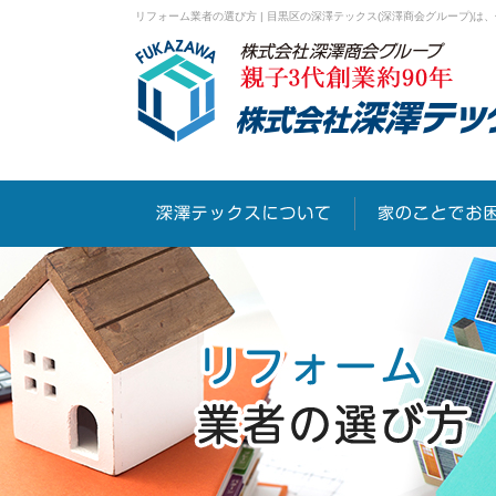
リフォーム業者の選び方 | 目黒区の深澤テックス(深澤商会グループ)