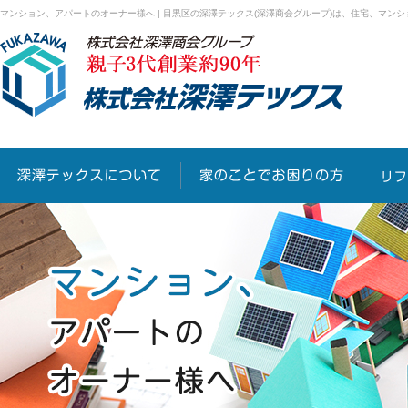
マンション、アパートのオーナー様へ | 目黒区の深澤テックス(深澤商会グループ)は、住宅、マ