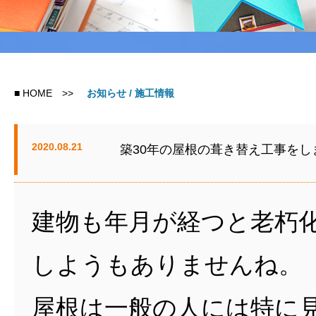
■
HOME
>>
お知らせ / 施工情報
2020.08.21
築30年の屋根の葺き替え工事をし
建物も年月が経つと老朽
しようもありませんね。
屋根は一般の人には特に