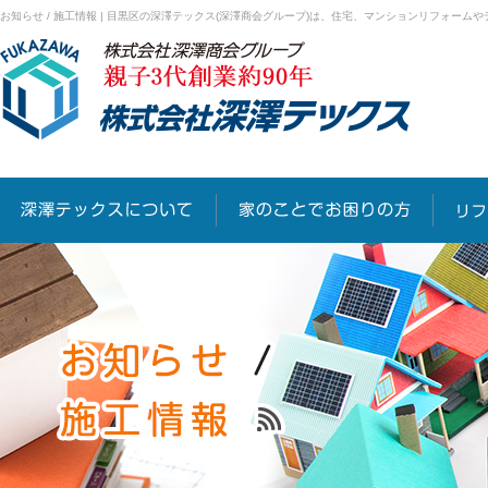
お知らせ / 施工情報 | 目黒区の深澤テックス(深澤商会グループ)は、住宅、マンションリフォー