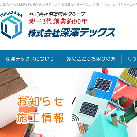
お知らせ / 施工情報 | 目黒区の深澤テックス(深澤商会グループ)は、住宅、マンションリフォー